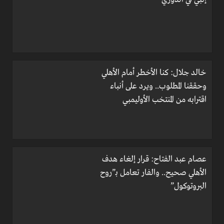
خالد جلال: كنا الأخطر أمام الأهلي
وحققنا المطلوب.. ويرد على أنباء
اقترابه من المنتخب الأوليمبي
عصام عبد الفتاح: قرار إلغاء هدف
الأهلي صحيح.. والفار تعامل بـ”روح
البروتوكول”