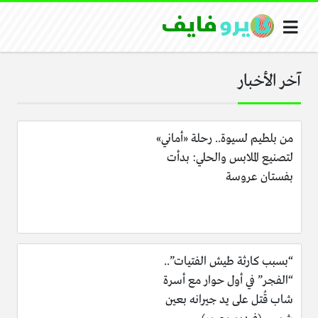
آخر الأخبار
من بلطيم لسيوة.. رحلة «أماني»
لتصنيع الملابس والحلي: بدأت
بفستان عروسة
“بسبب كارثة طيش الفتيات”..
“الفجر” في أول حوار مع أسرة
شاب قُتل على يد جيرانه بعين