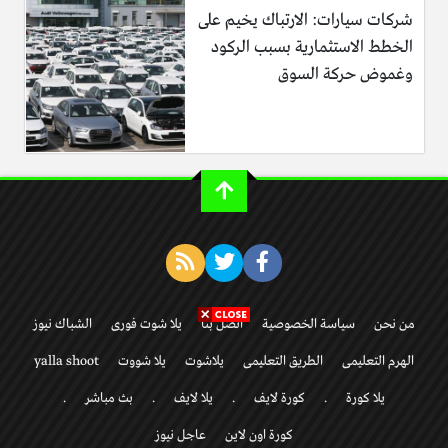
شركات سيارات: الارتباك يخيم على
الخطط الاستثمارية بسبب الركود
وغموض حركة السوق
من نحن
سياسة الخصوصية
اتصل بنا
يلا شوت فورى
الشباك نيوز
الهرم التعليمى
الطريق التعليمى
يلاشوت
يلا شووت
yalla shoot
يلا كورة
.
كورة لايف
.
يلا لايف
.
بث مباشر
.
كورة اون لاين
عاجل نيوز